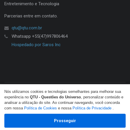
Entretenimento e Tecnologia
Parcerias entre em contato.
qtu@qtu.com.br
Whatsapp +55(47)997806464
Hospedado por Saros Inc
Nós utilizamos cookies e tecnologias semelhantes para melhorar sua
© Copyright 2026 QTU. Todos os direitos reservados.
experiência no
QTU - Questões do Universo
, personalizar conteúdo e
analisar a utilização do site. Ao continuar navegando, você concorda
com nossa
Política de Cookies
e nossa
Política de Privacidade
.
Prosseguir