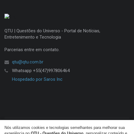
QTU | Questões do Universo - Portal de Notícias,
Entretenimento e Tecnologia
Parcerias entre em contato.
qtu@qtu.com.br
Whatsapp +55(47)997806464
Hospedado por Saros Inc
Nós utilizamos cookies e tecnologias semelhantes para melhorar sua
© Copyright 2026 QTU. Todos os direitos reservados.
experiência no
QTU - Questões do Universo
, personalizar conteúdo e