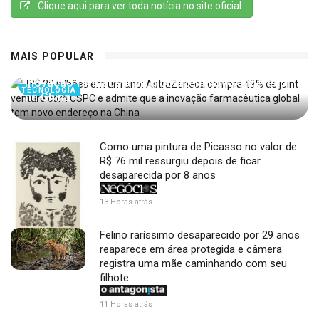
Clique aqui para ver toda notícia no site oficial.
US$ 20 bilhões em um ano: AstraZeneca compra
MAIS POPULAR
49% de joint venture com CSPC e admite que a
inovação farmacêutica global tem novo endereço
TECNOLOGIA
na China
Como uma pintura de Picasso no valor de
R$ 76 mil ressurgiu depois de ficar
desaparecida por 8 anos
13 Horas atrás
Felino raríssimo desaparecido por 29 anos
reaparece em área protegida e câmera
registra uma mãe caminhando com seu
filhote
11 Horas atrás