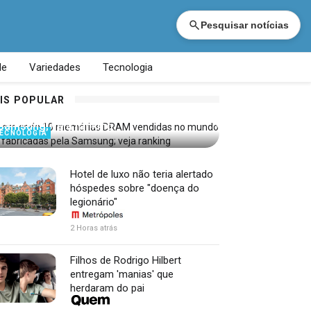
Pesquisar notícias
de
Variedades
Tecnologia
4 em cada 10 memórias DRAM vendidas
IS POPULAR
no mundo são fabricadas pela
Samsung; veja ranking
ECNOLOGIA
Hotel de luxo não teria alertado
hóspedes sobre "doença do
legionário"
2 Horas atrás
Filhos de Rodrigo Hilbert
entregam 'manias' que
herdaram do pai