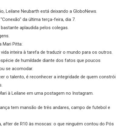
io, Leilane Neubarth está deixando a GloboNews.
Conexão" da última terça-feira, dia 7.
oi bastante aplaudida pelos colegas.
gens.
 Mari Pitta:
vida inteira à tarefa de traduzir o mundo para os outros.
 espécie de humildade diante dos fatos que poucos
ou se acomodar.
er o talento, é reconhecer a integridade de quem constrói
s.
 Mari à Leilane em uma postagem no Instagram.
rança tem mansão de três andares, campo de futebol e
da, after de R10 às moscas: o que ninguém contou do Pós