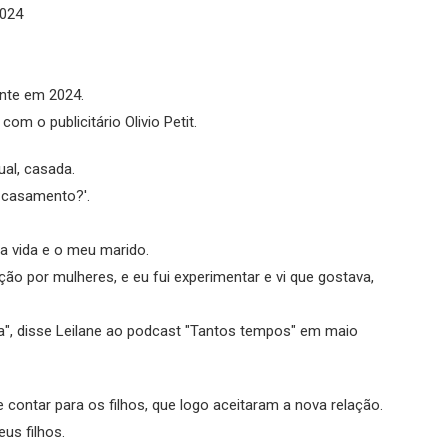
2024
nte em 2024.
com o publicitário Olivio Petit.
al, casada.
u casamento?'.
a vida e o meu marido.
ção por mulheres, e eu fui experimentar e vi que gostava,
a", disse Leilane ao podcast "Tantos tempos" em maio
e contar para os filhos, que logo aceitaram a nova relação.
us filhos.