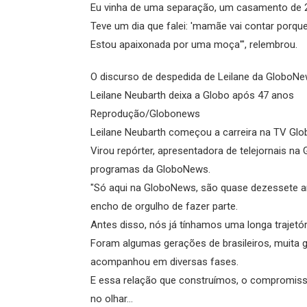
Eu vinha de uma separação, um casamento de 22
Teve um dia que falei: 'mamãe vai contar porque 
Estou apaixonada por uma moça'", relembrou.
O discurso de despedida de Leilane da GloboN
Leilane Neubarth deixa a Globo após 47 anos
Reprodução/Globonews
Leilane Neubarth começou a carreira na TV Glo
Virou repórter, apresentadora de telejornais na
programas da GloboNews.
"Só aqui na GloboNews, são quase dezessete an
encho de orgulho de fazer parte.
Antes disso, nós já tínhamos uma longa trajetór
Foram algumas gerações de brasileiros, muita 
acompanhou em diversas fases.
E essa relação que construímos, o compromisso
no olhar...