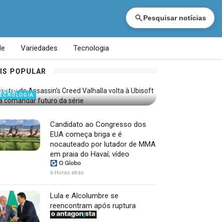
Pesquisar notícias
de
Variedades
Tecnologia
Diretor de Assassin’s Creed Valhalla
IS POPULAR
volta à Ubisoft para comandar futuro da
série
ECNOLOGIA
Candidato ao Congresso dos
EUA começa briga e é
nocauteado por lutador de MMA
em praia do Havaí; vídeo
6 Horas atrás
Lula e Alcolumbre se
reencontram após ruptura