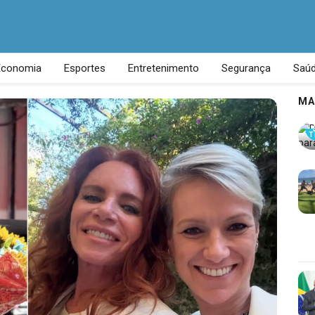
Economia
Esportes
Entretenimento
Segurança
Saú
MA
T