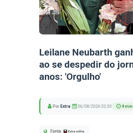
Leilane Neubarth ga
ao se despedir do jor
anos: 'Orgulho'
Por
Extra
|
06/08/2026 02:00
4 min 
Fonte: