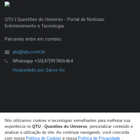
QTU | Questões do Universo - Portal de Notícias,
Entretenimento e Tecnologia
Parcerias entre em contato.
qtu@qtu.com.br
Whatsapp +55(47)997806464
Hospedado por Saros Inc
Nós utilizamos cookies e tecnologias semelhantes para melhorar sua
© Copyright 2026 QTU. Todos os direitos reservados.
experiência no
QTU - Questões do Universo
, personalizar conteúdo e
analisar a utilização do site. Ao continuar navegando, você concorda
com nossa
Política de Cookies
e nossa
Política de Privacidade
.