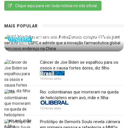
Clique aqui para ver toda notícia no site oficial.
US$ 20 bilhões em um ano: AstraZeneca compra
MAIS POPULAR
49% de joint venture com CSPC e admite que a
inovação farmacêutica global tem novo endereço
TECNOLOGIA
na China
Câncer de Joe Biden se espalhou para os
ossos e causa fortes dores, diz filho
13 Horas atrás
Rio: colombianas que morreram na queda
de helicóptero eram avó, mãe e filha
12 Horas atrás
Protótipo de Demon’s Souls revela câmera
em primeira pessoa e referência a MMOs