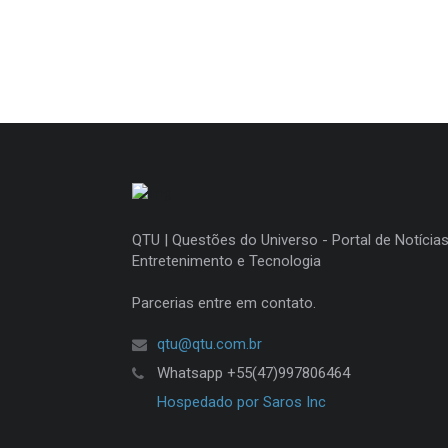
QTU | Questões do Universo - Portal de Notícias
Entretenimento e Tecnologia
Parcerias entre em contato.
qtu@qtu.com.br
Whatsapp +55(47)997806464
Hospedado por Saros Inc