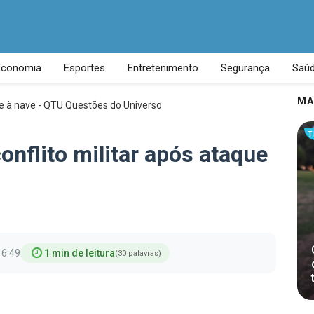
Economia
Esportes
Entretenimento
Segurança
Saú
MA
T
onflito militar após ataque
16:49
1 min de leitura
(30 palavras)