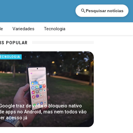
Pesquisar notícias
de
Variedades
Tecnologia
IS POPULAR
ECNOLOGIA
Google traz de volta o bloqueio nativo
de apps no Android, mas nem todos vão
ter acesso já