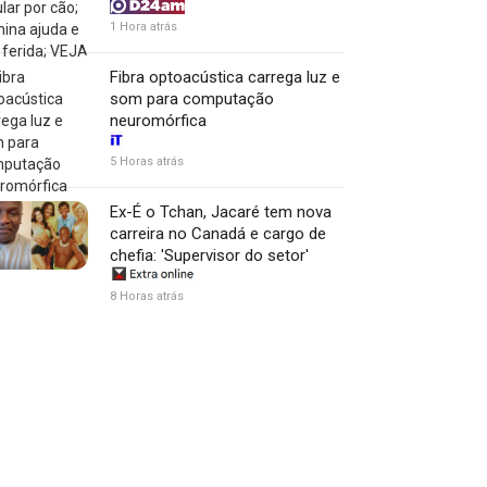
1 Hora atrás
Fibra optoacústica carrega luz e
som para computação
neuromórfica
5 Horas atrás
Ex-É o Tchan, Jacaré tem nova
carreira no Canadá e cargo de
chefia: 'Supervisor do setor'
8 Horas atrás