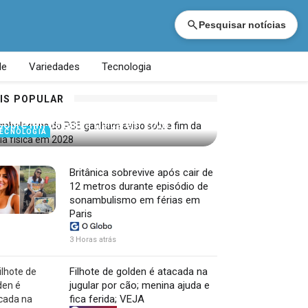
Pesquisar notícias
de
Variedades
Tecnologia
IS POPULAR
Embalagens do PS5 ganham aviso
sobre fim da mídia física em 2028
ECNOLOGIA
Britânica sobrevive após cair de
12 metros durante episódio de
sonambulismo em férias em
Paris
3 Horas atrás
Filhote de golden é atacada na
jugular por cão; menina ajuda e
fica ferida; VEJA