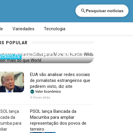
Pesquisar notícias
de
Variedades
Tecnologia
IS POPULAR
Capcom revela medidas para Monster
Hunter Wilds vender mais do que World
ECNOLOGIA
EUA vão analisar redes sociais
de jornalistas estrangeiros que
pedirem visto, diz site
4 Horas atrás
PSOL lança Bancada da
Macumba para ampliar
representação dos povos de
terreiro