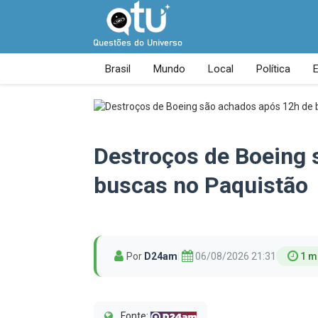
Brasil
Mundo
Local
Política
Destroços de Boeing 
buscas no Paquistão
Por
D24am
|
06/08/2026 21:31
1 m
Fonte: