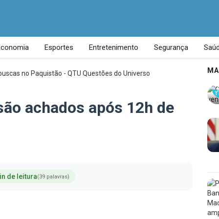
Economia
Esportes
Entretenimento
Segurança
Saú
MA
T
são achados após 12h de
in de leitura
(39 palavras)