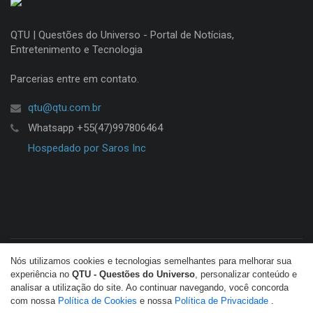
QTU | Questões do Universo - Portal de Notícias,
Entretenimento e Tecnologia
Parcerias entre em contato.
qtu@qtu.com.br
Whatsapp +55(47)997806464
Hospedado por Saros Inc
Nós utilizamos cookies e tecnologias semelhantes para melhorar sua
© Copyright 2026 QTU. Todos os direitos reservados.
experiência no
QTU - Questões do Universo
, personalizar conteúdo e
analisar a utilização do site. Ao continuar navegando, você concorda
com nossa
Política de Cookies
e nossa
Política de Privacidade
.