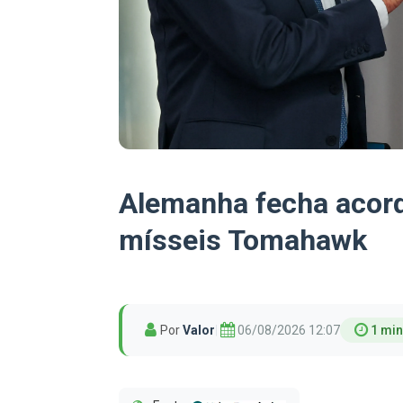
Alemanha fecha acord
mísseis Tomahawk
Por
Valor
|
06/08/2026 12:07
1 min