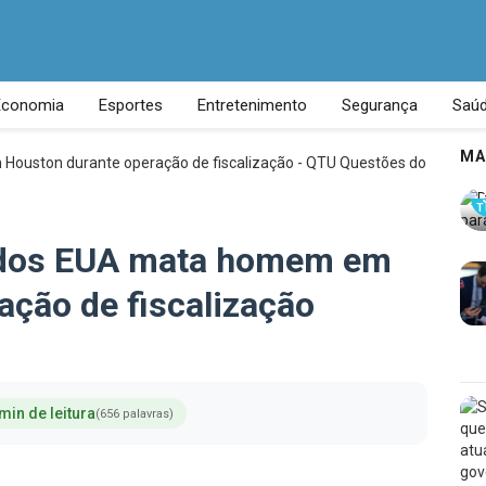
Economia
Esportes
Entretenimento
Segurança
Saú
MA
T
 dos EUA mata homem em
ação de fiscalização
min de leitura
(656 palavras)