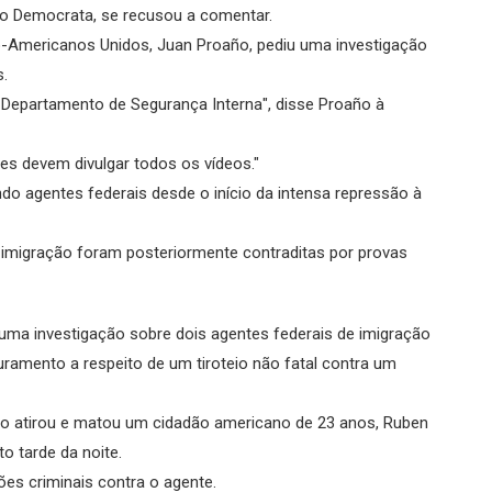
ido Democrata, se recusou a comentar.
no-Americanos Unidos, Juan Proaño, pediu uma investigação
s.
epartamento de Segurança Interna", disse Proaño à
es devem divulgar todos os vídeos."
ndo agentes federais desde o início da intensa repressão à
de imigração foram posteriormente contraditas por provas
m uma investigação sobre dois agentes federais de imigração
uramento a respeito de um tiroteio não fatal contra um
ão atirou e matou um cidadão americano de 23 anos, Ruben
o tarde da noite.
es criminais contra o agente.