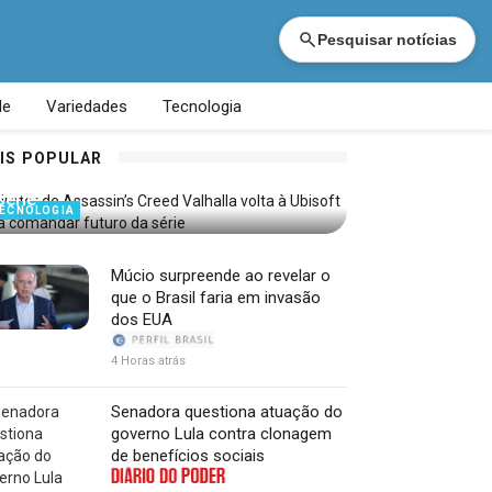
Pesquisar notícias
de
Variedades
Tecnologia
Diretor de Assassin’s Creed Valhalla
IS POPULAR
volta à Ubisoft para comandar futuro da
série
ECNOLOGIA
Múcio surpreende ao revelar o
que o Brasil faria em invasão
dos EUA
4 Horas atrás
Senadora questiona atuação do
governo Lula contra clonagem
de benefícios sociais