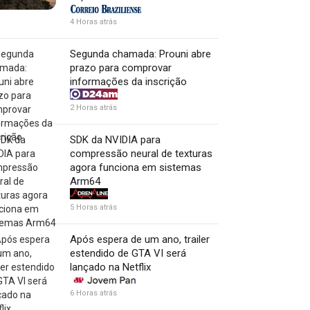
4 Horas atrás
Segunda chamada: Prouni abre
prazo para comprovar
informações da inscrição
2 Horas atrás
SDK da NVIDIA para
compressão neural de texturas
agora funciona em sistemas
Arm64
5 Horas atrás
Após espera de um ano, trailer
estendido de GTA VI será
lançado na Netflix
6 Horas atrás