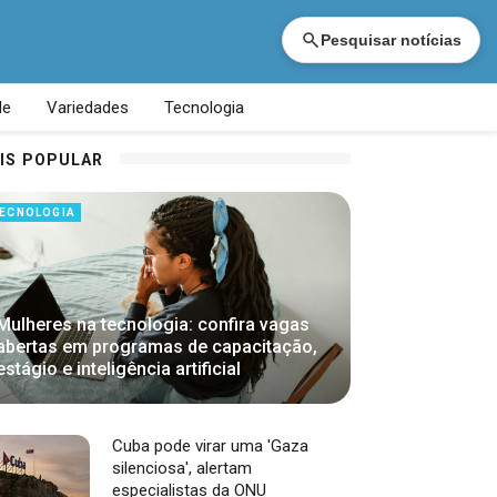
Pesquisar notícias
de
Variedades
Tecnologia
IS POPULAR
ECNOLOGIA
Mulheres na tecnologia: confira vagas
abertas em programas de capacitação,
estágio e inteligência artificial
Cuba pode virar uma 'Gaza
silenciosa', alertam
especialistas da ONU