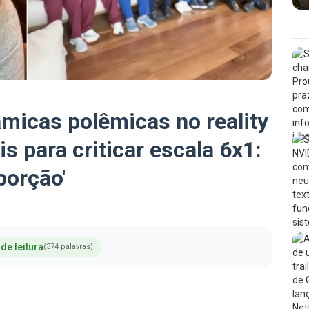
âmicas polêmicas no reality
s para criticar escala 6x1:
porção'
de leitura
(374 palavras)