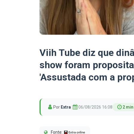
Viih Tube diz que din
show foram propositai
'Assustada com a pro
Por
Extra
|
06/08/2026 16:08
2 min 
Fonte: