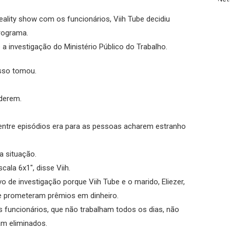
eality show com os funcionários, Viih Tube decidiu
rograma.
a investigação do Ministério Público do Trabalho.
sso tomou.
derem.
 entre episódios era para as pessoas acharem estranho
a situação.
ala 6x1", disse Viih.
vo de investigação porque Viih Tube e o marido, Eliezer,
e prometeram prêmios em dinheiro.
 funcionários, que não trabalham todos os dias, não
am eliminados.