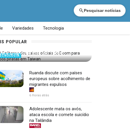
Pesquisar notícias
de
Variedades
Tecnologia
IS POPULAR
id Software deu caixas oficiais de Doom
para grupos piratas em Taiwan
ECNOLOGIA
Ruanda discute com países
europeus sobre acolhimento de
migrantes expulsos
6 Horas atrás
Adolescente mata os avós,
ataca escola e comete suicídio
na Tailândia