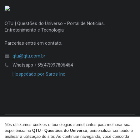
QTU | Questões do Universo - Portal de Notícias,
Entretenimento e Tecnologia
Parcerias entre em contato.
qtu@qtu.com.br
Whatsapp +55(47)997806464
Hospedado por Saros Inc
Nós utilizamos cookies e tecnologias semelhantes para melhorar sua
© Copyright 2026 QTU. Todos os direitos reservados.
experiência no
QTU - Questões do Universo
, personalizar conteúdo e
analisar a utilização do site. Ao continuar navegando, você concorda