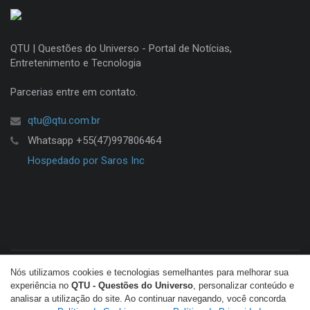
QTU | Questões do Universo - Portal de Notícias,
Entretenimento e Tecnologia
Parcerias entre em contato.
qtu@qtu.com.br
Whatsapp +55(47)997806464
Hospedado por Saros Inc
Nós utilizamos cookies e tecnologias semelhantes para melhorar sua
© Copyright 2026 QTU. Todos os direitos reservados.
experiência no
QTU - Questões do Universo
, personalizar conteúdo e
analisar a utilização do site. Ao continuar navegando, você concorda