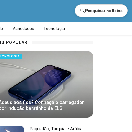
Pesquisar notícias
de
Variedades
Tecnologia
IS POPULAR
ECNOLOGIA
Adeus aos fios? Conheça o carregador
por indução baratinho da ELG
Paquistão, Turquia e Arábia