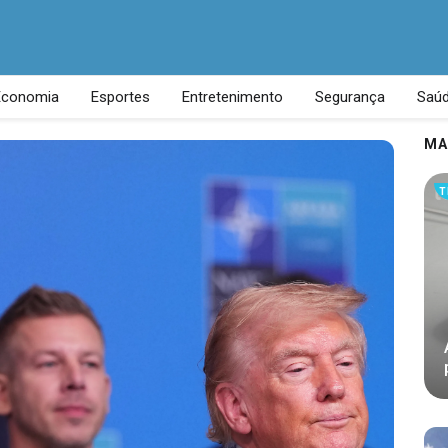
Economia
Esportes
Entretenimento
Segurança
Saú
MA
T