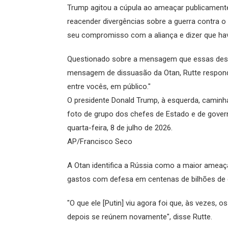
Trump agitou a cúpula ao ameaçar publicament
reacender divergências sobre a guerra contra o Ir
seu compromisso com a aliança e dizer que havia
Questionado sobre a mensagem que essas desav
mensagem de dissuasão da Otan, Rutte responde
entre vocês, em público."
O presidente Donald Trump, à esquerda, caminh
foto de grupo dos chefes de Estado e de governo
quarta-feira, 8 de julho de 2026.
AP/Francisco Seco
A Otan identifica a Rússia como a maior ame
gastos com defesa em centenas de bilhões de 
"O que ele [Putin] viu agora foi que, às vezes
depois se reúnem novamente", disse Rutte.