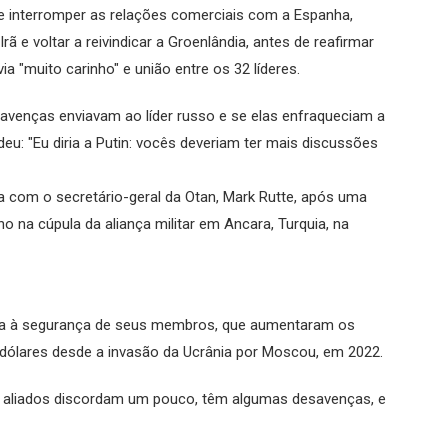
e interromper as relações comerciais com a Espanha,
ã e voltar a reivindicar a Groenlândia, antes de reafirmar
 "muito carinho" e união entre os 32 líderes.
enças enviavam ao líder russo e se elas enfraqueciam a
u: "Eu diria a Putin: vocês deveriam ter mais discussões
a com o secretário-geral da Otan, Mark Rutte, após uma
 na cúpula da aliança militar em Ancara, Turquia, na
aça à segurança de seus membros, que aumentaram os
dólares desde a invasão da Ucrânia por Moscou, em 2022.
, os aliados discordam um pouco, têm algumas desavenças, e