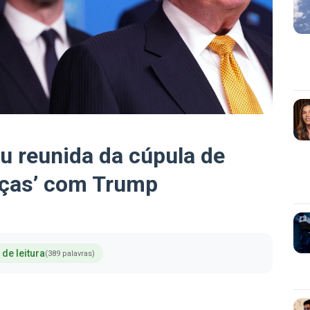
iu reunida da cúpula de
nças’ com Trump
 de leitura
(389 palavras)