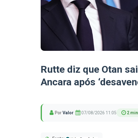
Rutte diz que Otan sa
Ancara após ‘desave
Por
Valor
|
07/08/2026 11:05
2 min