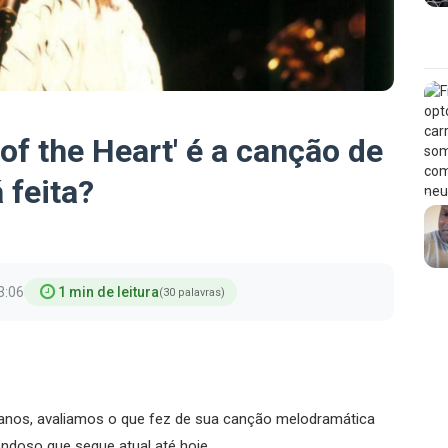
 of the Heart' é a canção de
 feita?
3:06
1 min de leitura
(30 palavras)
 anos, avaliamos o que fez de sua canção melodramática
ndoso que segue atual até hoje.