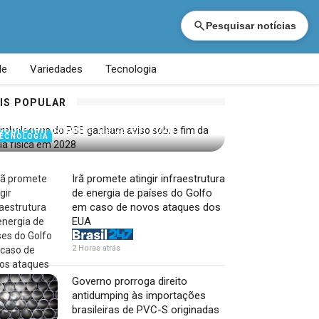
Pesquisar notícias
de
Variedades
Tecnologia
IS POPULAR
Embalagens do PS5 ganham aviso
sobre fim da mídia física em 2028
ECNOLOGIA
Irã promete atingir infraestrutura
de energia de países do Golfo
em caso de novos ataques dos
EUA
2 Horas atrás
Governo prorroga direito
antidumping às importações
brasileiras de PVC-S originadas