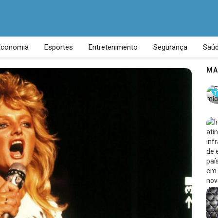
Economia
Esportes
Entretenimento
Segurança
Saú
MA
T