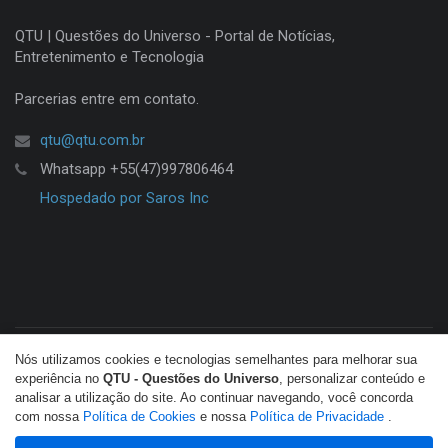
QTU | Questões do Universo - Portal de Notícias,
Entretenimento e Tecnologia
Parcerias entre em contato.
qtu@qtu.com.br
Whatsapp +55(47)997806464
Hospedado por Saros Inc
Nós utilizamos cookies e tecnologias semelhantes para melhorar sua
© Copyright 2026 QTU. Todos os direitos reservados.
experiência no
QTU - Questões do Universo
, personalizar conteúdo e
analisar a utilização do site. Ao continuar navegando, você concorda
com nossa
Política de Cookies
e nossa
Política de Privacidade
.