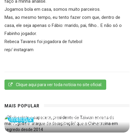
faço a minha análise.
Jogamos bola em casa, somos muito parceiros.
Mas, ao mesmo tempo, eu tento fazer com que, dentro de
casa, ele seja apenas o Fábio: marido, pai, filho… E não só o
Fabinho jogador.
Rebeca Tavares foi jogadora de futebol
rep/ instagram
Clique aqui para ver toda notícia no site oficial.
MAIS POPULAR
Sob colete e capacete, presidente de Taiwan
encena de madrugada o ‘ataque de decapitação’
TECNOLOGIA
que a China treina em segredo desde 2014