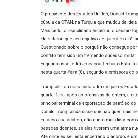
Fonte:
O presidente dos Estados Unidos, Donald Trump, 
cúpula da OTAN, na Turquia que mudou de ideia 
Mais cedo, o republicano encerrou o cessar-fog
Ele reiterou que seu objetivo de guerra é o Irã 
Questionado sobre o porquê não consegue por f
conflito tem sido um tremendo sucesso militar.
Enquanto isso, o Irã ameaçou fechar o Estreit
nesta quarta-feira (8), segundo a emissora do p
Trump alertou mais cedo o Irã de que os Estad
quarta-feira, após as ofensivas de ontem, e cito
principal terminal de exportação de petróleo do I
Donald Trump ainda disse que não quer mais ne
Eu acho que acabou, não quero mais lidar com el
pessoas doentes, se eles tiverem uma arma nucl
Até onde eu sei, está encerrado o acordo, é um