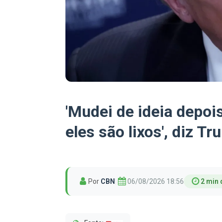
'Mudei de ideia depoi
eles são lixos', diz Tr
Por
CBN
|
06/08/2026 18:56
2 min 