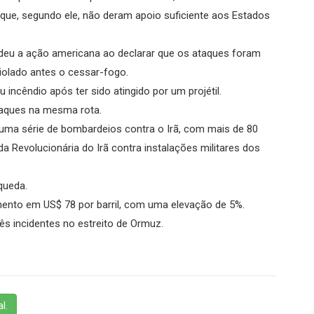
 que, segundo ele, não deram apoio suficiente aos Estados
endeu a ação americana ao declarar que os ataques foram
violado antes o cessar-fogo.
 incêndio após ter sido atingido por um projétil.
ataques na mesma rota.
 uma série de bombardeios contra o Irã, com mais de 80
a Revolucionária do Irã contra instalações militares dos
queda.
mento em US$ 78 por barril, com uma elevação de 5%.
rês incidentes no estreito de Ormuz.
l.