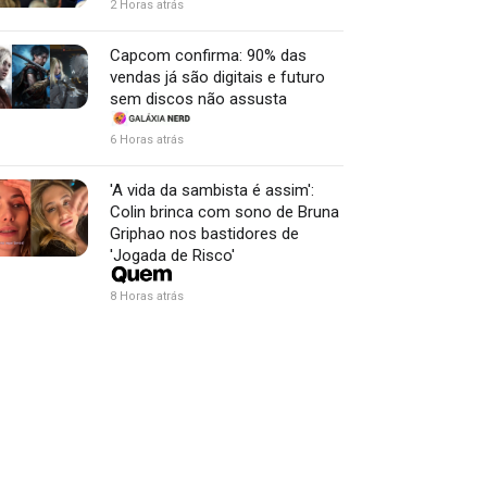
2 Horas atrás
Capcom confirma: 90% das
vendas já são digitais e futuro
sem discos não assusta
6 Horas atrás
'A vida da sambista é assim':
Colin brinca com sono de Bruna
Griphao nos bastidores de
'Jogada de Risco'
8 Horas atrás