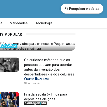
Pesquisar notícias
de
Variedades
Tecnologia
EUA reduzem vistos para chineses e
IS POPULAR
Pequim acusa Washington de politizar
ciência
ECNOLOGIA
Os curiosos métodos que as
pessoas usavam para acordar
antes da invenção dos
despertadores - e dos celulares
3 Horas atrás
Fim da escala 6×1 fica para
depois das eleições