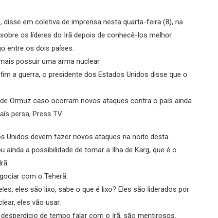
disse em coletiva de imprensa nesta quarta-feira (8), na
sobre os líderes do Irã depois de conhecê-los melhor.
o entre os dois países.
jamais possuir uma arma nuclear.
im a guerra, o presidente dos Estados Unidos disse que o
o de Ormuz caso ocorram novos ataques contra o país ainda
aís persa, Press TV.
os Unidos devem fazer novos ataques na noite desta
u ainda a possibilidade de tomar a Ilha de Karg, que é o
rã.
gociar com o Teherã.
es, eles são lixo, sabe o que é lixo? Eles são liderados por
ear, eles vão usar.
 desperdício de tempo falar com o Irã, são mentirosos.