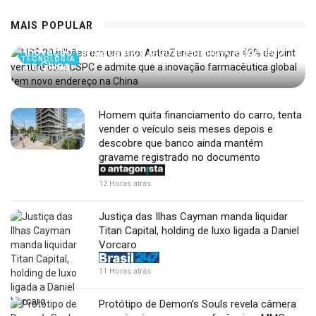
US$ 20 bilhões em um ano: AstraZeneca compra
MAIS POPULAR
49% de joint venture com CSPC e admite que a
inovação farmacêutica global tem novo endereço
TECNOLOGIA
na China
Homem quita financiamento do carro, tenta
vender o veículo seis meses depois e
descobre que banco ainda mantém
gravame registrado no documento
12 Horas atrás
Justiça das Ilhas Cayman manda liquidar
Titan Capital, holding de luxo ligada a Daniel
Vorcaro
11 Horas atrás
Protótipo de Demon’s Souls revela câmera