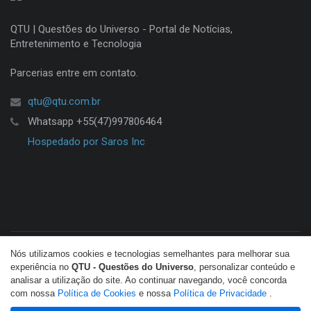
QTU | Questões do Universo - Portal de Notícias,
Entretenimento e Tecnologia
Parcerias entre em contato.
qtu@qtu.com.br
Whatsapp +55(47)997806464
Hospedado por Saros Inc
Nós utilizamos cookies e tecnologias semelhantes para melhorar sua
© Copyright 2026 QTU. Todos os direitos reservados.
experiência no
QTU - Questões do Universo
, personalizar conteúdo e
analisar a utilização do site. Ao continuar navegando, você concorda
com nossa
Política de Cookies
e nossa
Política de Privacidade
.