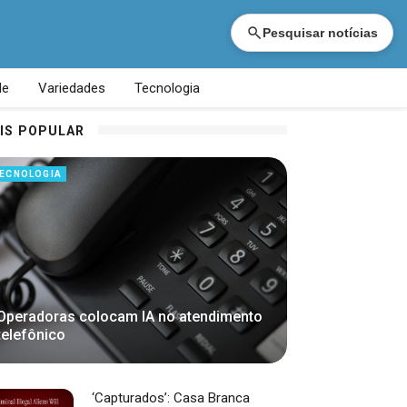
Pesquisar notícias
de
Variedades
Tecnologia
IS POPULAR
ECNOLOGIA
Operadoras colocam IA no atendimento
telefônico
‘Capturados’: Casa Branca