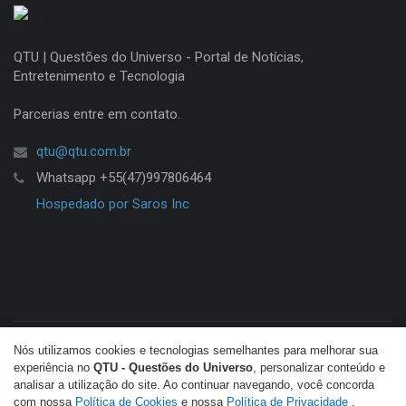
QTU | Questões do Universo - Portal de Notícias,
Entretenimento e Tecnologia
Parcerias entre em contato.
qtu@qtu.com.br
Whatsapp +55(47)997806464
Hospedado por Saros Inc
Nós utilizamos cookies e tecnologias semelhantes para melhorar sua
© Copyright 2026 QTU. Todos os direitos reservados.
experiência no
QTU - Questões do Universo
, personalizar conteúdo e
analisar a utilização do site. Ao continuar navegando, você concorda
com nossa
Política de Cookies
e nossa
Política de Privacidade
.