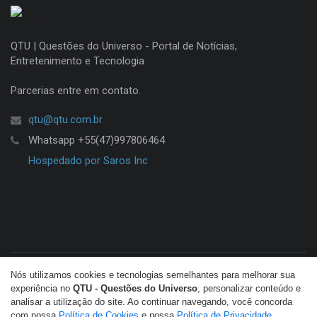
QTU | Questões do Universo - Portal de Notícias,
Entretenimento e Tecnologia
Parcerias entre em contato.
qtu@qtu.com.br
Whatsapp +55(47)997806464
Hospedado por Saros Inc
Nós utilizamos cookies e tecnologias semelhantes para melhorar sua
© Copyright 2026 QTU. Todos os direitos reservados.
experiência no
QTU - Questões do Universo
, personalizar conteúdo e
analisar a utilização do site. Ao continuar navegando, você concorda
com nossa
Política de Cookies
e nossa
Política de Privacidade
.