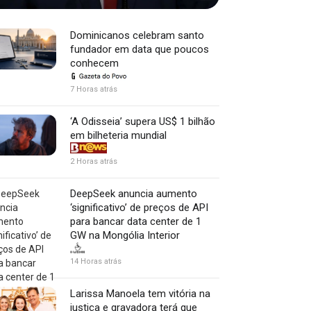
Dominicanos celebram santo
fundador em data que poucos
conhecem
7 Horas atrás
‘A Odisseia’ supera US$ 1 bilhão
em bilheteria mundial
2 Horas atrás
DeepSeek anuncia aumento
‘significativo’ de preços de API
para bancar data center de 1
GW na Mongólia Interior
14 Horas atrás
Larissa Manoela tem vitória na
justiça e gravadora terá que