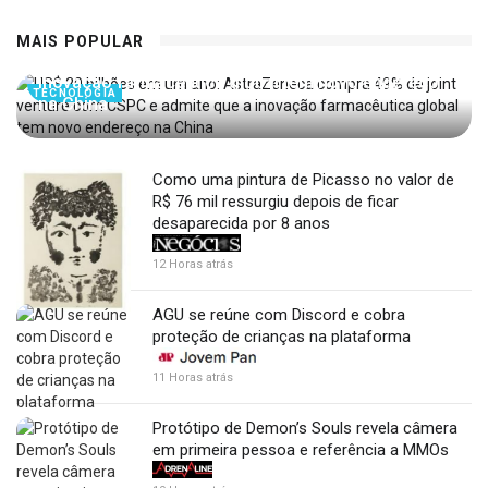
US$ 20 bilhões em um ano: AstraZeneca compra
MAIS POPULAR
49% de joint venture com CSPC e admite que a
inovação farmacêutica global tem novo endereço
TECNOLOGIA
na China
Como uma pintura de Picasso no valor de
R$ 76 mil ressurgiu depois de ficar
desaparecida por 8 anos
12 Horas atrás
AGU se reúne com Discord e cobra
proteção de crianças na plataforma
11 Horas atrás
Protótipo de Demon’s Souls revela câmera
em primeira pessoa e referência a MMOs