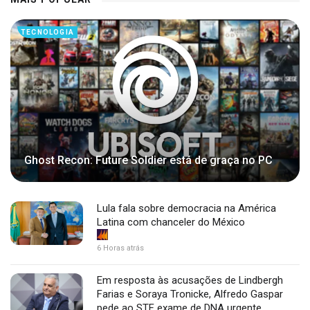
TECNOLOGIA
Ghost Recon: Future Soldier está de graça no PC
Lula fala sobre democracia na América
Latina com chanceler do México
6 Horas atrás
Em resposta às acusações de Lindbergh
Farias e Soraya Tronicke, Alfredo Gaspar
pede ao STF exame de DNA urgente