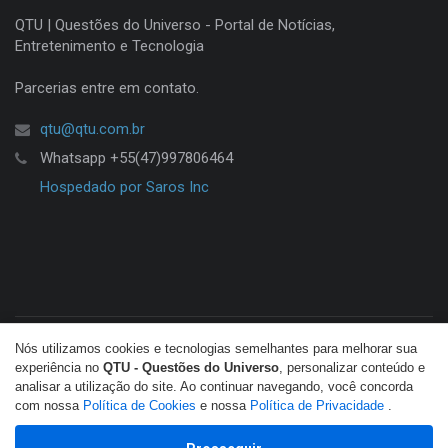
QTU | Questões do Universo - Portal de Notícias,
Entretenimento e Tecnologia
Parcerias entre em contato.
qtu@qtu.com.br
Whatsapp +55(47)997806464
Hospedado por Saros Inc
Nós utilizamos cookies e tecnologias semelhantes para melhorar sua
© Copyright 2026 QTU. Todos os direitos reservados.
experiência no
QTU - Questões do Universo
, personalizar conteúdo e
analisar a utilização do site. Ao continuar navegando, você concorda
com nossa
Política de Cookies
e nossa
Política de Privacidade
.