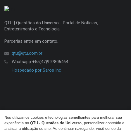
QTU | Questões do Universo - Portal de Notícias,
Entretenimento e Tecnologia
Parcerias entre em contato.
qtu@qtu.com.br
Whatsapp +55(47)997806464
Hospedado por Saros Inc
Nós utilizamos cookies e tecnologias semelhantes para melhorar sua
© Copyright 2026 QTU. Todos os direitos reservados.
experiência no
QTU - Questões do Universo
, personalizar conteúdo e
analisar a utilização do site. Ao continuar navegando, você concorda