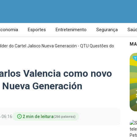
Economia
Esportes
Entretenimento
Segurança
Saú
MA
T
Carlos Valencia como novo
co Nueva Generación
 06:16
2 min de leitura
(266 palavras)