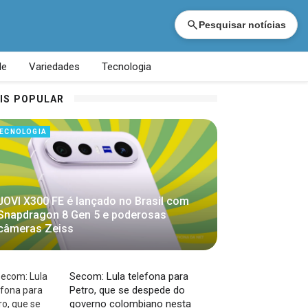
Pesquisar notícias
de
Variedades
Tecnologia
IS POPULAR
ECNOLOGIA
JOVI X300 FE é lançado no Brasil com
Snapdragon 8 Gen 5 e poderosas
câmeras Zeiss
Secom: Lula telefona para
Petro, que se despede do
governo colombiano nesta