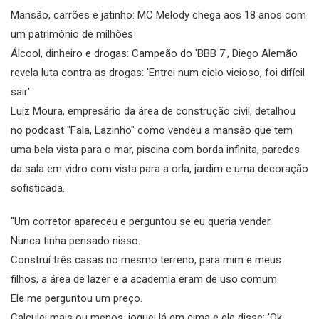
Mansão, carrões e jatinho: MC Melody chega aos 18 anos com
um patrimônio de milhões
Álcool, dinheiro e drogas: Campeão do 'BBB 7', Diego Alemão
revela luta contra as drogas: 'Entrei num ciclo vicioso, foi difícil
sair'
Luiz Moura, empresário da área de construção civil, detalhou
no podcast "Fala, Lazinho" como vendeu a mansão que tem
uma bela vista para o mar, piscina com borda infinita, paredes
da sala em vidro com vista para a orla, jardim e uma decoração
sofisticada.
"Um corretor apareceu e perguntou se eu queria vender.
Nunca tinha pensado nisso.
Construí três casas no mesmo terreno, para mim e meus
filhos, a área de lazer e a academia eram de uso comum.
Ele me perguntou um preço.
Calculei mais ou menos, joguei lá em cima e ele disse: 'Ok,