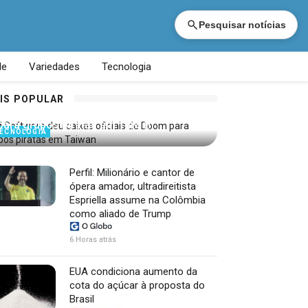
Pesquisar notícias
de
Variedades
Tecnologia
IS POPULAR
id Software deu caixas oficiais de Doom
para grupos piratas em Taiwan
ECNOLOGIA
Perfil: Milionário e cantor de
ópera amador, ultradireitista
Espriella assume na Colômbia
como aliado de Trump
6 Horas atrás
EUA condiciona aumento da
cota do açúcar à proposta do
Brasil