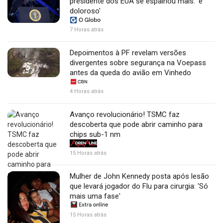
presidente dos EUA se espalhou mais: 'é
doloroso'
7 Horas atrás
Depoimentos à PF revelam versões
divergentes sobre segurança na Voepass
antes da queda do avião em Vinhedo
4 Horas atrás
Avanço revolucionário! TSMC faz
descoberta que pode abrir caminho para
chips sub-1 nm
15 Horas atrás
Mulher de John Kennedy posta após lesão
que levará jogador do Flu para cirurgia: 'Só
mais uma fase'
15 Horas atrás